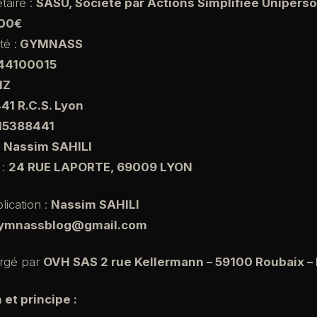
taire :
SASU, Société par Actions Simplifiée Uniperso
000€
é :
GYMNASS
44100015
1Z
41 R.C.S. Lyon
15388441
:
Nassim SAHILI
 :
24 RUE LAPORTE, 69009 LYON
lication :
Nassim SAHILI
ymnassblog@gmail.com
ergé par
OVH SAS 2 rue Kellermann – 59100 Roubaix –
 et principe :