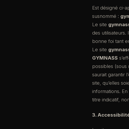
Est désigné ci-a
susnommé :
gym
Le site
gymnass
des utilisateurs.
bonne foi tant e
Le site
gymnass
GYMNASS
s’eff
possibles (sous 
saurait garantir 
site, qu’elles so
informations. En
titre indicatif, 
3. Accessibilité