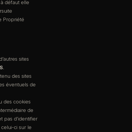
à défaut elle
rsuite
e Propriété
’autres sites
S
.
ntenu des sites
ues éventuels de
u des cookies
ntermédiaire de
 pas d’identifier
 celui-ci sur le