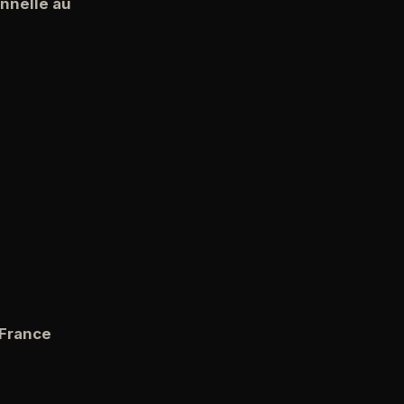
nnelle au
 France