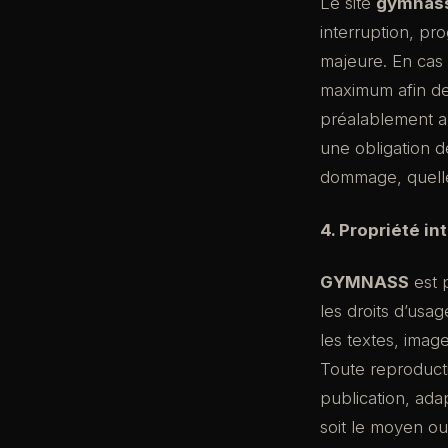
Le site
gymnass
interruption, p
majeure. En cas 
maximum afin de 
préalablement au
une obligation 
dommage, quelle 
4. Propriété int
GYMNASS
est p
les droits d’usag
les textes, imag
Toute reproducti
publication, ada
soit le moyen ou 