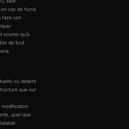
7j, sauf
 en cas de force
 faire son
niquer
nt soumis qu’à
ble de tout
vice.
tuelle ou détient
structure que sur
 modification,
ents, quel que
réalable