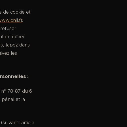
e de cookie et
ww.cnil.fr
.
 refuser
ut entraîner
es, tapez dans
ivez les
rsonnelles :
 n° 78-87 du 6
 pénal et la
suivant l’article