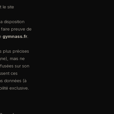
 le site
a disposition
et faire preuve de
te
gymnass.fr
.
s plus précises
gne), mais ne
iffusées sur son
issent ces
ons données (à
ilité exclusive.