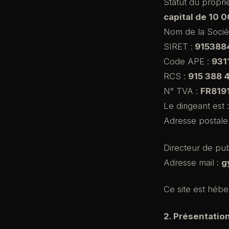
Statut du proprié
capital de 10 
Nom de la Sociét
SIRET :
915388
Code APE :
931
RCS :
915 388 4
N° TVA :
FR819
Le dirigeant est 
Adresse postale
Directeur de pub
Adresse mail :
g
Ce site est héb
2. Présentation