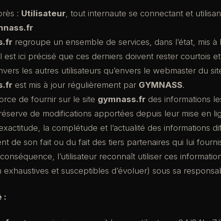
près :
Utilisateur
, tout internaute se connectant et utilisant
nass.fr
.fr
regroupe un ensemble de services, dans l’état, mis à l
 Il est ici précisé que ces derniers doivent rester courtois 
nvers les autres utilisateurs qu’envers le webmaster du si
.fr
est mis à jour régulièrement par
GYMNASS
.
orce de fournir sur le site
gymnass.fr
des informations le
réserve de modifications apportées depuis leur mise en li
l’exactitude, la complétude et l’actualité des informations d
ient de son fait ou du fait des tiers partenaires qui lui fourn
 conséquence, l’utilisateur reconnaît utiliser ces informati
non exhaustives et susceptibles d’évoluer) sous sa responsab
 :