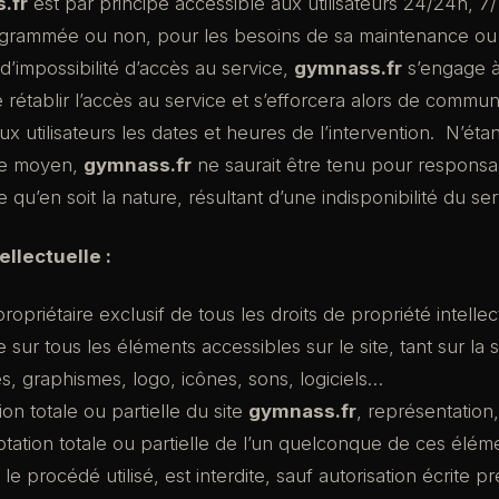
.fr
est par principe accessible aux utilisateurs 24/24h, 7/
rogrammée ou non, pour les besoins de sa maintenance ou
d’impossibilité d’accès au service,
gymnass.fr
s’engage à
rétablir l’accès au service et s’efforcera alors de commu
x utilisateurs les dates et heures de l’intervention. N’éta
de moyen,
gymnass.fr
ne saurait être tenu pour responsa
qu’en soit la nature, résultant d’une indisponibilité du ser
ellectuelle :
ropriétaire exclusif de tous les droits de propriété intellec
e sur tous les éléments accessibles sur le site, tant sur la 
es, graphismes, logo, icônes, sons, logiciels…
on totale ou partielle du site
gymnass.fr
, représentation,
ptation totale ou partielle de l’un quelconque de ces élém
le procédé utilisé, est interdite, sauf autorisation écrite p