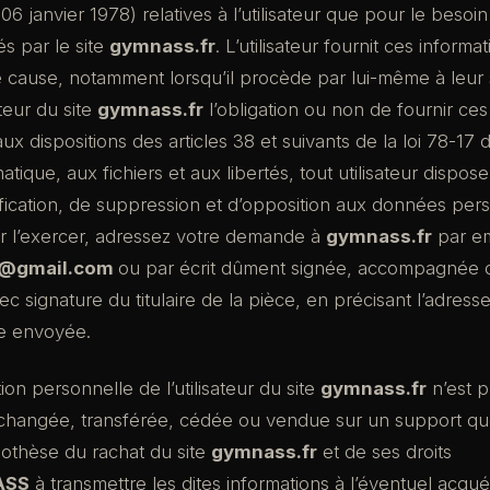
06 janvier 1978) relatives à l’utilisateur que pour le besoin
s par le site
gymnass.fr
. L’utilisateur fournit ces informa
cause, notamment lorsqu’il procède par lui-même à leur sai
ateur du site
gymnass.fr
l’obligation ou non de fournir ces
 dispositions des articles 38 et suivants de la loi 78-17 
matique, aux fichiers et aux libertés, tout utilisateur dispose
ification, de suppression et d’opposition aux données pers
r l’exercer, adressez votre demande à
gymnass.fr
par em
@gmail.com
ou par écrit dûment signée, accompagnée 
avec signature du titulaire de la pièce, en précisant l’adresse
re envoyée.
on personnelle de l’utilisateur du site
gymnass.fr
n’est p
, échangée, transférée, cédée ou vendue sur un support q
ypothèse du rachat du site
gymnass.fr
et de ses droits
ASS
à transmettre les dites informations à l’éventuel acquér