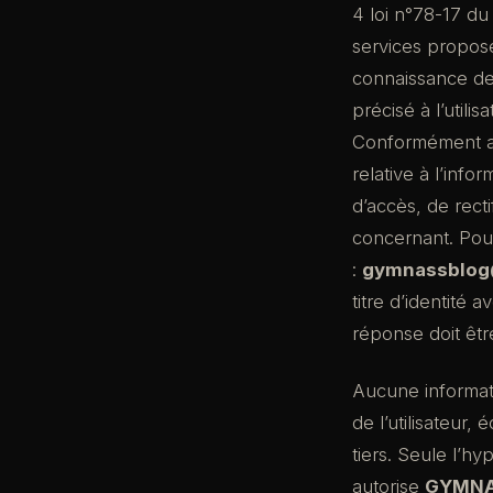
4 loi n°78-17 du 
services proposé
connaissance de 
précisé à l’utilis
Conformément aux
relative à l’infor
d’accès, de rect
concernant. Pou
:
gymnassblog
titre d’identité 
réponse doit êt
Aucune informati
de l’utilisateur
tiers. Seule l’h
autorise
GYMN